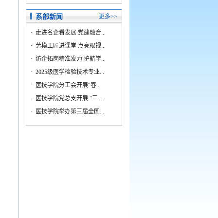
系部新闻
更多>>
·
走进名企看发展 党建融合...
·
劳模工匠进课堂 点亮眼视...
·
访企拓岗精准发力 护航学...
·
2025级医学检验技术专业...
·
医技学院分工会开展“春...
·
医技学院党总支开展 “三...
·
医技学院举办第三届全国...