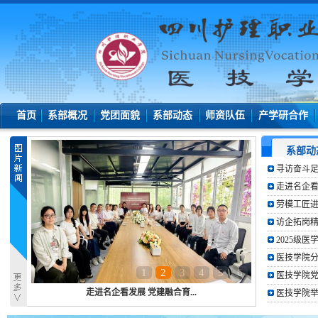
首页
系部概况
党团面貌
系部动态
师资队伍
产学研合作
系部动
寻访奋斗足
走进名企看
劳模工匠进
访企拓岗精
2025级
医技学院分
1
2
3
4
5
6
医技学院党
走进名企看发展 党建融合育...
医技学院举