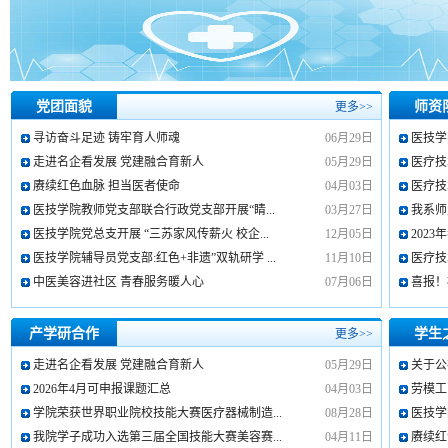
党团面貌
师资
更多>>
寻访奋斗足迹 铸牢育人师魂
06月29日
医技学
走进名企看发展 党建融合育新人
05月29日
医疗技
赓续红色血脉 担当医者使命
04月03日
医疗技
医技学院教师党支部联合行政党支部开展“睛...
03月27日
我系师
医技学院党总支开展 “三苏家风传薪火 校企...
12月05日
202
医技学院辅导员党支部:红色+非遗”双轨研学 ...
11月10日
医疗技
中医美容进社区 青春服务暖人心
07月06日
喜报！
产学研合作
学生
更多>>
走进名企看发展 党建融合育新人
05月29日
关于公
2026年4月可申报课题汇总
04月03日
劳模工
学院荣获世界职业院校技能大赛医疗器械制造...
08月28日
医技学
我院学子成功入选第三届全国技能大赛美容赛...
04月11日
赓续红